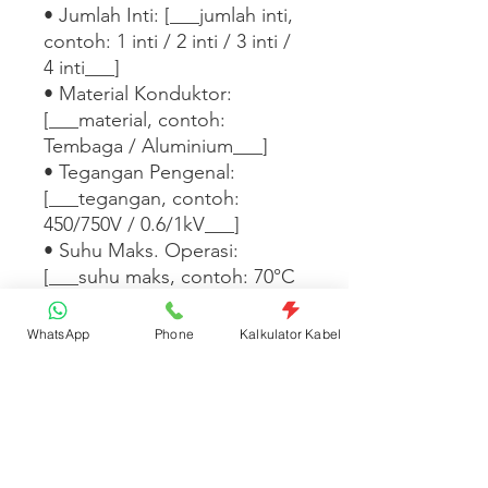
• Jumlah Inti: [___jumlah inti, 
contoh: 1 inti / 2 inti / 3 inti / 
4 inti___]

• Material Konduktor: 
[___material, contoh: 
Tembaga / Aluminium___]

• Tegangan Pengenal: 
[___tegangan, contoh: 
450/750V / 0.6/1kV___]

• Suhu Maks. Operasi: 
[___suhu maks, contoh: 70°C 
/ 90°C___]

• Standar: [___standar, 
WhatsApp
Phone
Kalkulator Kabel
contoh: SNI IEC 60227 / SNI 
IEC 60502___]

• Satuan Jual: Pcs    

[___Tambahkan informasi 
warna isolasi, ketersediaan 
panjang, atau aplikasi instalasi 