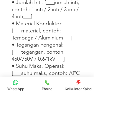
• Jumlah Inti: [___jumlah inti, 
contoh: 1 inti / 2 inti / 3 inti / 
4 inti___]

• Material Konduktor: 
[___material, contoh: 
Tembaga / Aluminium___]

• Tegangan Pengenal: 
[___tegangan, contoh: 
450/750V / 0.6/1kV___]

• Suhu Maks. Operasi: 
[___suhu maks, contoh: 70°C 
/ 90°C___]

• Standar: [___standar, 
WhatsApp
Phone
Kalkulator Kabel
contoh: SNI IEC 60227 / SNI 
IEC 60502___]

• Satuan Jual: Pcs    

[___Tambahkan informasi 
warna isolasi, ketersediaan 
panjang, atau aplikasi instalasi 