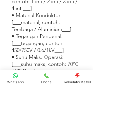
contoh: 1 inti / 2 inti / 3 inti / 
4 inti___]

• Material Konduktor: 
[___material, contoh: 
Tembaga / Aluminium___]

• Tegangan Pengenal: 
[___tegangan, contoh: 
450/750V / 0.6/1kV___]

• Suhu Maks. Operasi: 
[___suhu maks, contoh: 70°C 
/ 90°C___]

• Standar: [___standar, 
WhatsApp
Phone
Kalkulator Kabel
contoh: SNI IEC 60227 / SNI 
IEC 60502___]

• Satuan Jual: Pcs    

[___Tambahkan informasi 
warna isolasi, ketersediaan 
panjang, atau aplikasi instalasi 
di sini___]