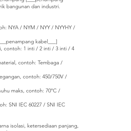
trik bangunan dan industri.

ntoh: NYA / NYM / NYY / NYYHY / 
___penampang kabel___]

contoh: 1 inti / 2 inti / 3 inti / 4 
aterial, contoh: Tembaga / 
egangan, contoh: 450/750V / 
suhu maks, contoh: 70°C / 
toh: SNI IEC 60227 / SNI IEC 
na isolasi, ketersediaan panjang, 