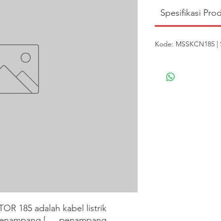
Spesifikasi Pro
Kode: MSSKCN185 | S
85 adalah kabel listrik 
penampang [___penampang 