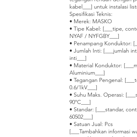
kabel___] untuk instalasi lis
Spesifikasi Teknis:

• Merek: MASKO

• Tipe Kabel: [___tipe, co
NYAF / NYFGBY___]

• Penampang Konduktor: [
• Jumlah Inti: [___jumlah inti, 
inti___]

• Material Konduktor: [___m
Aluminium___]

• Tegangan Pengenal: [___t
0.6/1kV___]

• Suhu Maks. Operasi: [___
90°C___]

• Standar: [___standar, con
60502___]

• Satuan Jual: Pcs    

[___Tambahkan informasi war