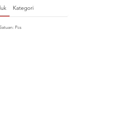
duk
Kategori
atuan: Pcs