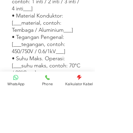
contoh: 1 inti / 2 inti / 3 inti / 
4 inti___]

• Material Konduktor: 
[___material, contoh: 
Tembaga / Aluminium___]

• Tegangan Pengenal: 
[___tegangan, contoh: 
450/750V / 0.6/1kV___]

• Suhu Maks. Operasi: 
[___suhu maks, contoh: 70°C 
/ 90°C___]

• Standar: [___standar, 
WhatsApp
Phone
Kalkulator Kabel
contoh: SNI IEC 60227 / SNI 
IEC 60502___]

• Satuan Jual: Pcs    

[___Tambahkan informasi 
warna isolasi, ketersediaan 
panjang, atau aplikasi instalasi 
di sini___]