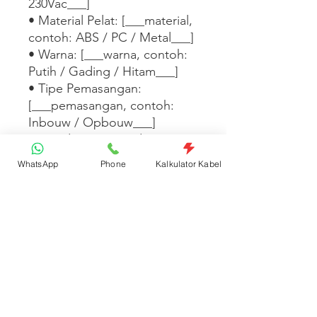
230Vac___]

• Material Pelat: [___material, 
contoh: ABS / PC / Metal___]

• Warna: [___warna, contoh: 
Putih / Gading / Hitam___]

• Tipe Pemasangan: 
[___pemasangan, contoh: 
Inbouw / Opbouw___]

• Standar: [___standar, 
contoh: SNI / IEC 60669___]

WhatsApp
Phone
Kalkulator Kabel
Tersedia dalam 
[___warna/tipe/seri 
lainnya___]. [___Tambahkan 
fitur desain, kompatibilitas 
dengan seri lain, atau 
informasi garansi di sini___]
Spesifikasi Produk