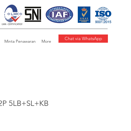
Chat via WhatsApp
Minta Penawaran
More
2P 5LB+SL+KB