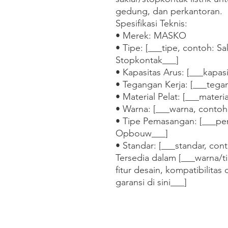
gedung, dan perkantoran.

Spesifikasi Teknis:

• Merek: MASKO

• Tipe: [___tipe, contoh: Sak
Stopkontak___]

• Kapasitas Arus: [___kapasi
• Tegangan Kerja: [___tega
• Material Pelat: [___materi
• Warna: [___warna, contoh:
• Tipe Pemasangan: [___pe
Opbouw___]

• Standar: [___standar, cont
Tersedia dalam [___warna/ti
fitur desain, kompatibilitas 
garansi di sini___]