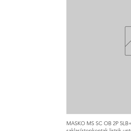
MASKO MS SC OB 2P 5LB+S
saklar/stopkontak listrik un