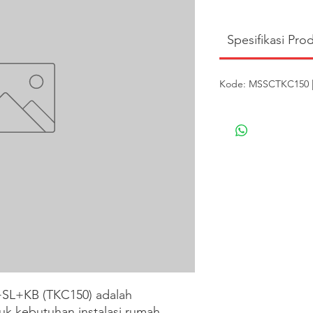
Spesifikasi Pro
Kode: MSSCTKC150 | 
L+KB (TKC150) adalah 
tuk kebutuhan instalasi rumah, 