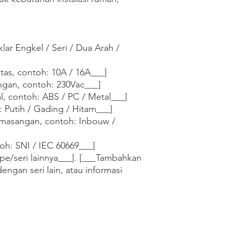
lar Engkel / Seri / Dua Arah / 
tas, contoh: 10A / 16A___]

ngan, contoh: 230Vac___]

al, contoh: ABS / PC / Metal___]

 Putih / Gading / Hitam___]

masangan, contoh: Inbouw / 
oh: SNI / IEC 60669___]

pe/seri lainnya___]. [___Tambahkan 
dengan seri lain, atau informasi 