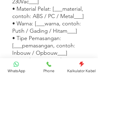
230Vac___]

• Material Pelat: [___material, 
contoh: ABS / PC / Metal___]

• Warna: [___warna, contoh: 
Putih / Gading / Hitam___]

• Tipe Pemasangan: 
[___pemasangan, contoh: 
Inbouw / Opbouw___]

• Standar: [___standar, 
contoh: SNI / IEC 60669___]

WhatsApp
Phone
Kalkulator Kabel
Tersedia dalam 
[___warna/tipe/seri 
lainnya___]. [___Tambahkan 
fitur desain, kompatibilitas 
dengan seri lain, atau 
informasi garansi di sini___]
Spesifikasi Produk