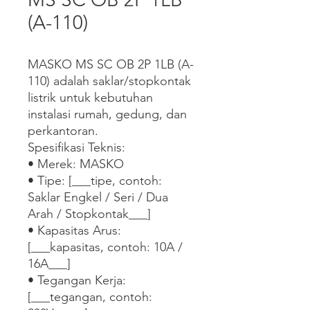
(A-110)
MASKO MS SC OB 2P 1LB (A-
110) adalah saklar/stopkontak 
listrik untuk kebutuhan 
instalasi rumah, gedung, dan 
perkantoran.

Spesifikasi Teknis:

• Merek: MASKO

• Tipe: [___tipe, contoh: 
Saklar Engkel / Seri / Dua 
Arah / Stopkontak___]

• Kapasitas Arus: 
[___kapasitas, contoh: 10A / 
16A___]

• Tegangan Kerja: 
[___tegangan, contoh: 