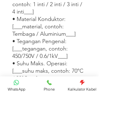
contoh: 1 inti / 2 inti / 3 inti / 
4 inti___]

• Material Konduktor: 
[___material, contoh: 
Tembaga / Aluminium___]

• Tegangan Pengenal: 
[___tegangan, contoh: 
450/750V / 0.6/1kV___]

• Suhu Maks. Operasi: 
[___suhu maks, contoh: 70°C 
/ 90°C___]

• Standar: [___standar, 
WhatsApp
Phone
Kalkulator Kabel
contoh: SNI IEC 60227 / SNI 
IEC 60502___]

• Satuan Jual: Bungkus

[___Tambahkan informasi 
warna isolasi, ketersediaan 
panjang, atau aplikasi instalasi 
di sini___]