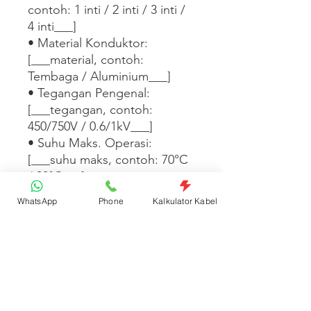
contoh: 1 inti / 2 inti / 3 inti / 
4 inti___]

• Material Konduktor: 
[___material, contoh: 
Tembaga / Aluminium___]

• Tegangan Pengenal: 
[___tegangan, contoh: 
450/750V / 0.6/1kV___]

• Suhu Maks. Operasi: 
[___suhu maks, contoh: 70°C 
/ 90°C___]

• Standar: [___standar, 
WhatsApp
Phone
Kalkulator Kabel
contoh: SNI IEC 60227 / SNI 
IEC 60502___]

• Satuan Jual: Bungkus

[___Tambahkan informasi 
warna isolasi, ketersediaan 
panjang, atau aplikasi instalasi 
di sini___]