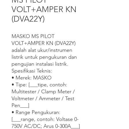
VOLT+AMPER KN
(DVA22Y)
MASKO MS PILOT 
VOLT+AMPER KN (DVA22Y) 
adalah alat ukur/instrumen 
listrik untuk pengukuran dan 
pengujian instalasi listrik.

Spesifikasi Teknis:

• Merek: MASKO

• Tipe: [___tipe, contoh: 
Multitester / Clamp Meter / 
Voltmeter / Ammeter / Test 
Pen___]

• Range Pengukuran: 
[___range, contoh: Voltase 0-
750V AC/DC; Arus 0-300A___]
