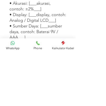
• Akurasi: [___akurasi, 
contoh: ±2%___]

• Display: [___display, contoh: 
Analog / Digital LCD___]

• Sumber Daya: [___sumber 
daya, contoh: Baterai 9V / 
AAA___]

• Aksesori: [___aksesori yang 
disertakan, contoh: probe, 
WhatsApp
Phone
Kalkulator Kabel
tas, baterai___]

[___Tambahkan informasi fitur 
keselamatan CAT rating, 
sertifikasi, atau keunggulan 
produk di sini___]
Spesifikasi Produk
Kode: MSPLDVA22Y | Satuan: Pcs