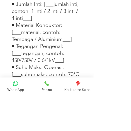
• Jumlah Inti: [___jumlah inti, 
contoh: 1 inti / 2 inti / 3 inti / 
4 inti___]

• Material Konduktor: 
[___material, contoh: 
Tembaga / Aluminium___]

• Tegangan Pengenal: 
[___tegangan, contoh: 
450/750V / 0.6/1kV___]

• Suhu Maks. Operasi: 
[___suhu maks, contoh: 70°C 
/ 90°C___]

• Standar: [___standar, 
WhatsApp
Phone
Kalkulator Kabel
contoh: SNI IEC 60227 / SNI 
IEC 60502___]

• Satuan Jual: Set    

[___Tambahkan informasi 
warna isolasi, ketersediaan 
panjang, atau aplikasi instalasi 