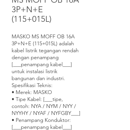
3P+N+E
(115+015L)
MASKO MS MOFF OB 16A 
3P+N+E (115+015L) adalah 
kabel listrik tegangan rendah 
dengan penampang 
[___penampang kabel___] 
untuk instalasi listrik 
bangunan dan industri.

Spesifikasi Teknis:

• Merek: MASKO

• Tipe Kabel: [___tipe, 
contoh: NYA / NYM / NYY / 
NYYHY / NYAF / NYFGBY___]

• Penampang Konduktor: 
[___penampang kabel___]
