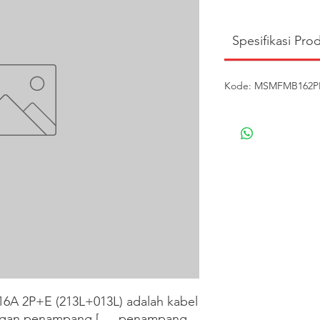
Spesifikasi Pro
Kode: MSMFMB162PE 
 2P+E (213L+013L) adalah kabel 
engan penampang [___penampang 