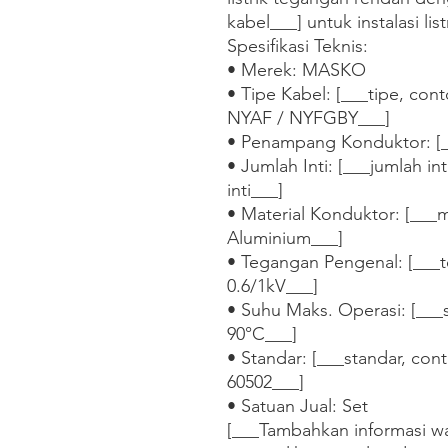
kabel___] untuk instalasi lis
Spesifikasi Teknis:

• Merek: MASKO

• Tipe Kabel: [___tipe, co
NYAF / NYFGBY___]

• Penampang Konduktor: [
• Jumlah Inti: [___jumlah inti, 
inti___]

• Material Konduktor: [___m
Aluminium___]

• Tegangan Pengenal: [___t
0.6/1kV___]

• Suhu Maks. Operasi: [___
90°C___]

• Standar: [___standar, con
60502___]

• Satuan Jual: Set    

[___Tambahkan informasi war