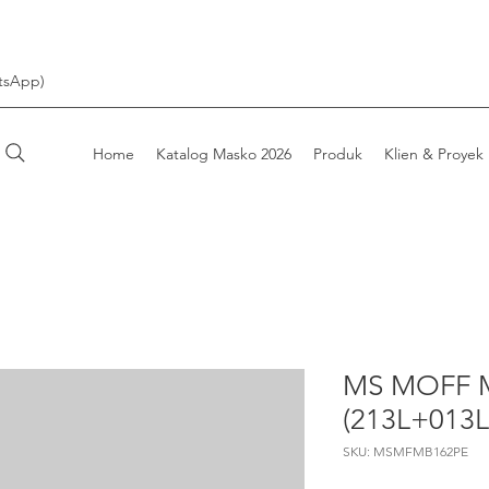
tsApp)
Home
Katalog Masko 2026
Produk
Klien & Proyek
MS MOFF M
(213L+013L
SKU: MSMFMB162PE