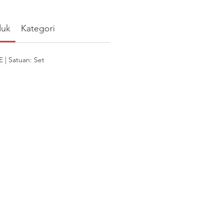
duk
Kategori
| Satuan: Set