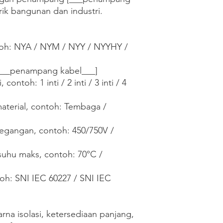
trik bangunan dan industri.

ntoh: NYA / NYM / NYY / NYYHY / 
___penampang kabel___]

contoh: 1 inti / 2 inti / 3 inti / 4 
aterial, contoh: Tembaga / 
egangan, contoh: 450/750V / 
suhu maks, contoh: 70°C / 
toh: SNI IEC 60227 / SNI IEC 
na isolasi, ketersediaan panjang, 