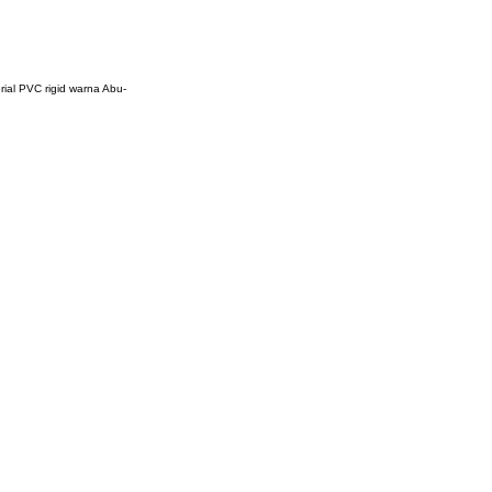
ial PVC rigid warna Abu-