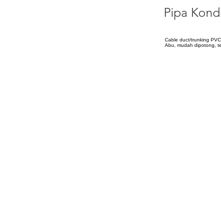
Pipa Kond
Cable duct/trunking PVC
Abu, mudah dipotong, ter