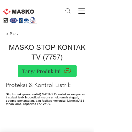
< Back
MASKO STOP KONTAK
TV (7757)
Tanya Produk Ini
Proteksi & Kontrol Listrik
Stopkontak (power outlet) MASKO TV outlet — komponen
instalasi listrik Inbow/flush-mount untuk rumah tinggal,
gedung perkantoran, dan fasilitas komersial. Material ABS
tahan lama, kapasitas 16A 250V.