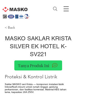
< Back
MASKO SAKLAR KRISTA
SILVER EK HOTEL K-
SV221
Tanya Produk Ini
Proteksi & Kontrol Listrik
Saklar MASKO seri Krista — komponen instalasi listrik
Inbow/flush-mount untuk rumah tinggal, gedung
perkantoran, dan fasilitas komersial. Material ABS tahan
lama, kapasitas 16A 250V.