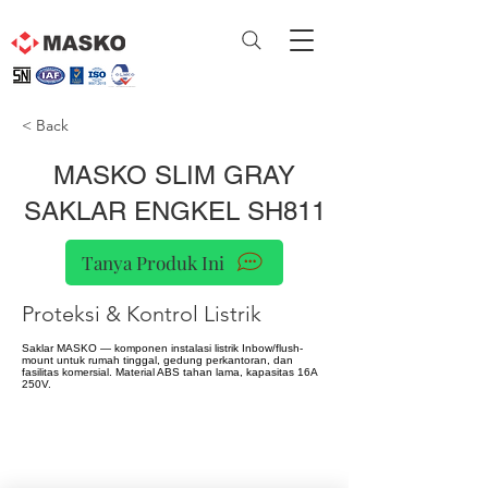
< Back
MASKO SLIM GRAY
SAKLAR ENGKEL SH811
Tanya Produk Ini
Proteksi & Kontrol Listrik
Saklar MASKO — komponen instalasi listrik Inbow/flush-
mount untuk rumah tinggal, gedung perkantoran, dan
fasilitas komersial. Material ABS tahan lama, kapasitas 16A
250V.