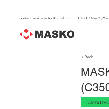
contact.maskoelectric@gmail.com
0817-0333-5769 (Wha
< Back
MASK
(C35
Tanya Prod