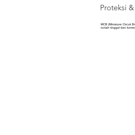
Proteksi & 
MCB (Miniature Circuit B
rumah tinggal dan komer