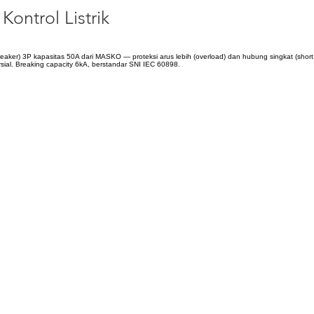
Kontrol Listrik
reaker) 3P kapasitas 50A dari MASKO — proteksi arus lebih (overload) dan hubung singkat (short cir
sial. Breaking capacity 6kA, berstandar SNI IEC 60898.