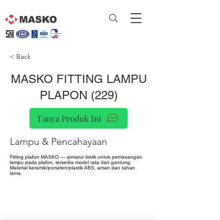
< Back
MASKO FITTING LAMPU
PLAPON (229)
Tanya Produk Ini
Lampu & Pencahayaan
Fitting plafon MASKO — armatur listrik untuk pemasangan
lampu pada plafon, tersedia model rata dan gantung.
Material keramik/porselen/plastik ABS, aman dan tahan
lama.