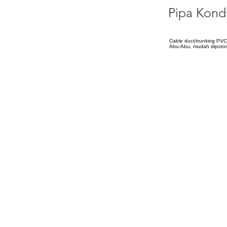
Pipa Kond
Cable duct/trunking PVC
Abu-Abu, mudah dipotong,