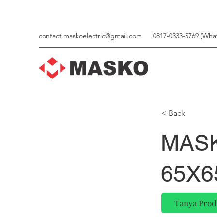
contact.maskoelectric@gmail.com
0817-0333-5769 (Wha
< Back
MAS
65X6
Tanya Prod