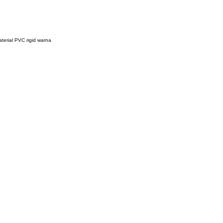
terial PVC rigid warna