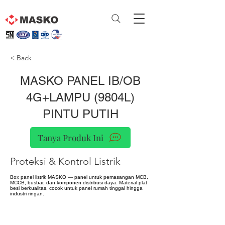
< Back
MASKO PANEL IB/OB
4G+LAMPU (9804L)
PINTU PUTIH
Tanya Produk Ini
Proteksi & Kontrol Listrik
Box panel listrik MASKO — panel untuk pemasangan MCB,
MCCB, busbar, dan komponen distribusi daya. Material plat
besi berkualitas, cocok untuk panel rumah tinggal hingga
industri ringan.